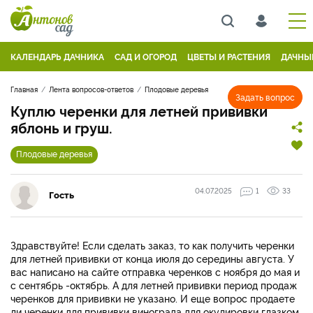
КАЛЕНДАРЬ ДАЧНИКА
САД И ОГОРОД
ЦВЕТЫ И РАСТЕНИЯ
ДАЧНЫ
Главная
Лента вопросов-ответов
Плодовые деревья
Задать вопрос
Куплю черенки для летней прививки
яблонь и груш.
Плодовые деревья
04.07.2025
1
33
Гость
Здравствуйте! Если сделать заказ, то как получить черенки
для летней прививки от конца июля до середины августа. У
вас написано на сайте отправка черенков с ноября до мая и
с сентябрь -октябрь. А для летней прививки период продаж
черенков для прививки не указано. И еще вопрос продаете
ли черенки для прививки винограда для окулировки глазком