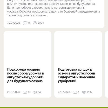
внутри кустов идёт закладка цветочных почек на будущий год.
Если пренебречь уходом, можно потерять до половины
урожая. Обрезка, подкормка, защита от болезней и вредителей, а
также подготовка к зиме — ...
30.07.2026
0
1004
Подкормка малины
Подготовка грядок к
после сбора урожая в
осени в августе: посев
августе: чем удобрять
сидератов и внесение
для будущего сезона
удобрений
29.07.2026
0
648
27.07.2026
1
236