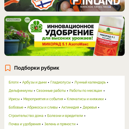
РЕКЛАМА
Подборки рубрик
Блоги
Арбузы и дыни
Гладиолусы
Лунный календарь
Дельфиниумы
Сезонные работы
Работы по месяцам
Ирисы
Мероприятия и события
Клематисы и княжики
Бобовые
Абрикосы и сливы
Актинидия
Деревья
Строительство дома
Болезни и вредители
Почва и удобрения
Зелень и пряности