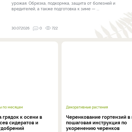
урожая. Обрезка, подкормка, защита от болезней и
вредителей, а также подготовка к зиме — ...
30.07.2026
0
722
ы по месяцам
Декоративные растения
 грядок к осени в
Черенкование гортензий в 
осев сидератов и
пошаговая инструкция по
удобрений
укоренению черенков