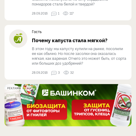
помидоров стала белой и твердой?
28.09.2016
1
117
Гость
Почему капуста стала мягкой?
В этом году мы капусту купили на рынке, посолили
ее как обычно. Но после засолки она оказалась
мягкая, как вареная. Отчего это может быть, от сорта
или больших доз удобрений?
28.09.2016
3
32
РЕКЛАМА