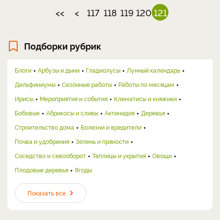
<<
<
117
118
119
120
121
Подборки рубрик
Блоги
Арбузы и дыни
Гладиолусы
Лунный календарь
Дельфиниумы
Сезонные работы
Работы по месяцам
Ирисы
Мероприятия и события
Клематисы и княжики
Бобовые
Абрикосы и сливы
Актинидия
Деревья
Строительство дома
Болезни и вредители
Почва и удобрения
Зелень и пряности
Соседство и севооборот
Теплицы и укрытия
Овощи
Плодовые деревья
Ягоды
Показать все