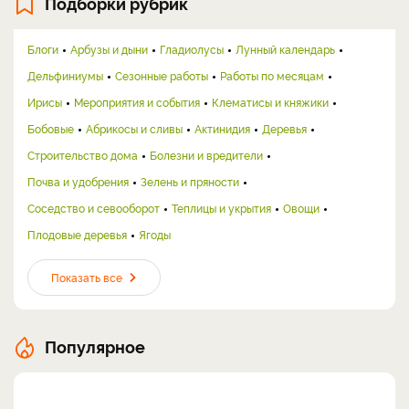
Подборки рубрик
Блоги
Арбузы и дыни
Гладиолусы
Лунный календарь
Дельфиниумы
Сезонные работы
Работы по месяцам
Ирисы
Мероприятия и события
Клематисы и княжики
Бобовые
Абрикосы и сливы
Актинидия
Деревья
Строительство дома
Болезни и вредители
Почва и удобрения
Зелень и пряности
Соседство и севооборот
Теплицы и укрытия
Овощи
Плодовые деревья
Ягоды
Показать все
Популярное