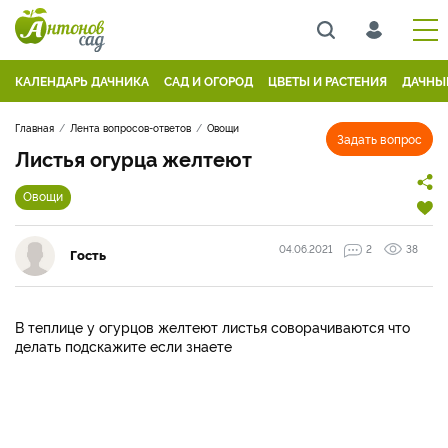
КАЛЕНДАРЬ ДАЧНИКА
САД И ОГОРОД
ЦВЕТЫ И РАСТЕНИЯ
ДАЧНЫ
Главная
Лента вопросов-ответов
Овощи
Задать вопрос
Листья огурца желтеют
Овощи
04.06.2021
2
38
Гость
В теплице у огурцов желтеют листья соворачиваются что
делать подскажите если знаете