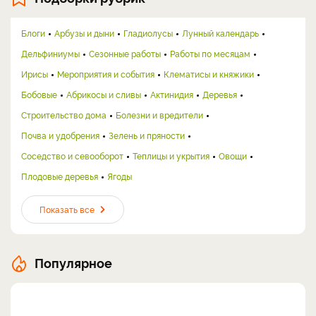
Блоги
Арбузы и дыни
Гладиолусы
Лунный календарь
Дельфиниумы
Сезонные работы
Работы по месяцам
Ирисы
Мероприятия и события
Клематисы и княжики
Бобовые
Абрикосы и сливы
Актинидия
Деревья
Строительство дома
Болезни и вредители
Почва и удобрения
Зелень и пряности
Соседство и севооборот
Теплицы и укрытия
Овощи
Плодовые деревья
Ягоды
Показать все
Популярное