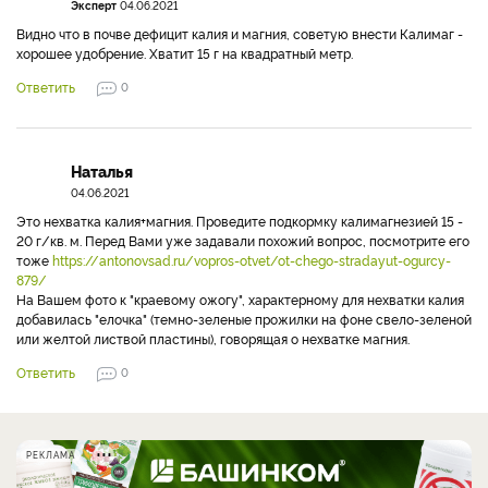
Эксперт
04.06.2021
Видно что в почве дефицит калия и магния, советую внести Калимаг -
хорошее удобрение. Хватит 15 г на квадратный метр.
Ответить
0
Наталья
04.06.2021
Это нехватка калия+магния. Проведите подкормку калимагнезией 15 -
20 г/кв. м. Перед Вами уже задавали похожий вопрос, посмотрите его
тоже
https://antonovsad.ru/vopros-otvet/ot-chego-stradayut-ogurcy-
879/
На Вашем фото к "краевому ожогу", характерному для нехватки калия
добавилась "елочка" (темно-зеленые прожилки на фоне свело-зеленой
или желтой листвой пластины), говорящая о нехватке магния.
Ответить
0
РЕКЛАМА