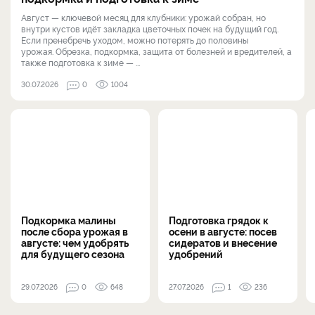
Август — ключевой месяц для клубники: урожай собран, но
внутри кустов идёт закладка цветочных почек на будущий год.
Если пренебречь уходом, можно потерять до половины
урожая. Обрезка, подкормка, защита от болезней и вредителей, а
также подготовка к зиме — ...
30.07.2026
0
1004
Подкормка малины
Подготовка грядок к
после сбора урожая в
осени в августе: посев
августе: чем удобрять
сидератов и внесение
для будущего сезона
удобрений
29.07.2026
0
648
27.07.2026
1
236