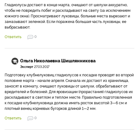
Гладиолусы достают в конце марта, очищают от шелухи аккуратно,
чтобы не повредить побег и раскладывают на свету (за исключением
южного окна). Просматривают луковицы, больные места вырезают и
замазывают зеленкой. Если поражена большая часть луковицы, ее
выбрасывают.
Ответить
0
Ольга Николаевна Шишлянникова
Эксперт
27.03.2017
Подготовку клубнелуковиц гладиолусов к посадке проводят во второй
половине марта - начале апреля. Сначала их достают из хранилища,
заносят в комнату, очищают луковицы от шелухи, обрабатывают от
вредителей и болезней. Для яровизации (прорастания) гладиолусов их
раскладывают в светлом и теплом месте. Правильно подготовленная
к посадке клубнелуковица должна иметь росток высотой 3—6 см и
плотный венец корневых бугорков длиной 1—2 мм.
Ответить
0