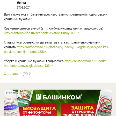
Анна
27.03.2017
Вам также могут быть интересны статьи о правильной подготовке и
хранении луковиц:
Хранение цветов зимой (в т.ч. клубнелуковиц калл и гладиолусов)
http://antonovsad.ru/hranenie-cvetov-zimoy-1612/
Гладиолусы осенью: когда выкапывать, как правильно сушить и
хранить
http://antonovsad.ru/gladiolusy-osenyu-kogda-vykapyvat-kak-
pravilno-sushit-i-hranit-1381/
Уборка и хранение луковиц гладиолуса
http://antonovsad.ru/uborka-i-
hranenie-lukovic-gladolusa-1334/
Ответить
0
РЕКЛАМА