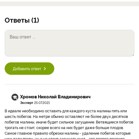
Ответы (1)
Добавить ответ
Хромов Николай Владимирович
Эксперт
25.07.2021
В идеале необходимо оставить для каждого куста малины пять или
шесть побегов. На метре обычно оставляют не более двух десятков
побегов малины, иначе будет сильное загущение. Ветвящиеся побегов
трогать не стоит, скорее всего на них будет даже больше плодов.
Самое главное правило обрезки малины - удаление побегов которые
уже дали ягоды, ну и не стоит загущать куст - это второе правило.