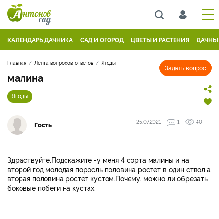
КАЛЕНДАРЬ ДАЧНИКА
САД И ОГОРОД
ЦВЕТЫ И РАСТЕНИЯ
ДАЧНЫ
Главная
Лента вопросов-ответов
Ягоды
Задать вопрос
малина
Ягоды
25.07.2021
1
40
Гость
Здраствуйте.Подскажите -у меня 4 сорта малины и на
второй год молодая поросль половина ростет в один ствол.а
вторая половина ростет кустом.Почему. можно ли обрезать
боковые побеги на кустах.