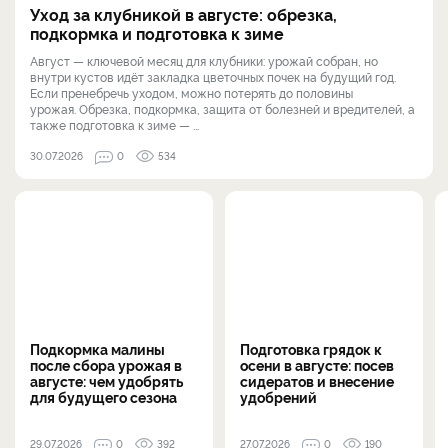
Уход за клубникой в августе: обрезка,
подкормка и подготовка к зиме
Август — ключевой месяц для клубники: урожай собран, но
внутри кустов идёт закладка цветочных почек на будущий год.
Если пренебречь уходом, можно потерять до половины
урожая. Обрезка, подкормка, защита от болезней и вредителей, а
также подготовка к зиме — ...
30.07.2026
0
534
Подкормка малины
Подготовка грядок к
после сбора урожая в
осени в августе: посев
августе: чем удобрять
сидератов и внесение
для будущего сезона
удобрений
29.07.2026
0
392
27.07.2026
0
190