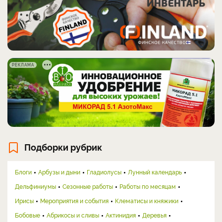
РЕКЛАМА
Подборки рубрик
Блоги
Арбузы и дыни
Гладиолусы
Лунный календарь
Дельфиниумы
Сезонные работы
Работы по месяцам
Ирисы
Мероприятия и события
Клематисы и княжики
Бобовые
Абрикосы и сливы
Актинидия
Деревья