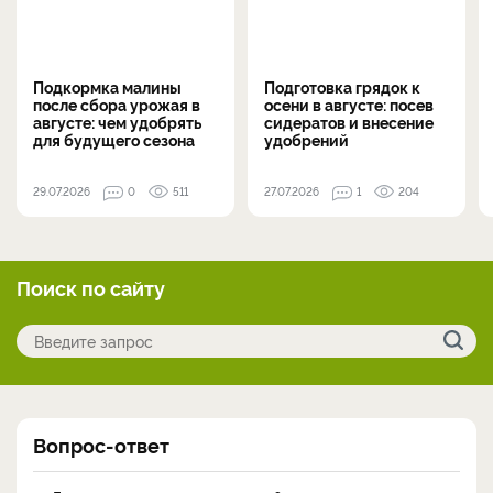
Подкормка малины
Подготовка грядок к
после сбора урожая в
осени в августе: посев
августе: чем удобрять
сидератов и внесение
для будущего сезона
удобрений
29.07.2026
0
511
27.07.2026
1
204
Поиск по сайту
Вопрос-ответ