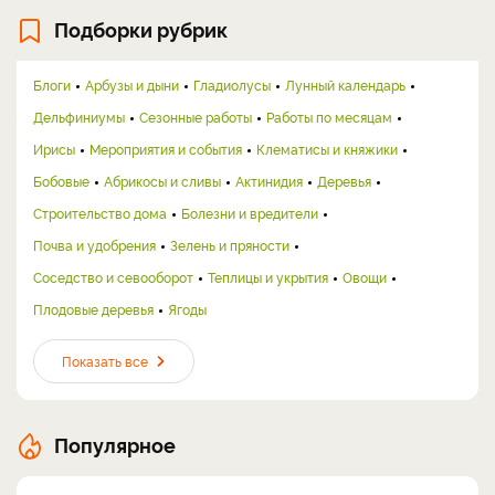
Подборки рубрик
Блоги
Арбузы и дыни
Гладиолусы
Лунный календарь
Дельфиниумы
Сезонные работы
Работы по месяцам
Ирисы
Мероприятия и события
Клематисы и княжики
Бобовые
Абрикосы и сливы
Актинидия
Деревья
Строительство дома
Болезни и вредители
Почва и удобрения
Зелень и пряности
Соседство и севооборот
Теплицы и укрытия
Овощи
Плодовые деревья
Ягоды
Показать все
Популярное