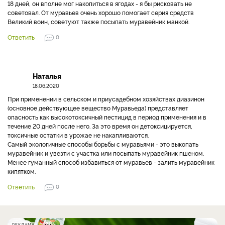
18 дней, он вполне мог накопиться в ягодах - я бы рисковать не
советовал. От муравьев очень хорошо помогает серия средств
Великий воин, советуют также посыпать муравейник манкой.
Ответить
0
Наталья
18.06.2020
При применении в сельском и приусадебном хозяйствах диазинон
(основное действующее вещество Муравьеда) представляет
опасность как высокотоксичный пестицид в период применения и в
течение 20 дней после него. За это время он детоксицируется,
токсичные остатки в урожае не накапливаются.
Самый экологичные способы борьбы с муравьями - это выкопать
муравейник и увезти с участка или посыпать муравейник пшеном.
Менее гуманный способ избавиться от муравьев - залить муравейник
кипятком.
Ответить
0
РЕКЛАМА