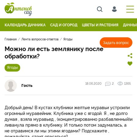
КАЛЕНДАРЬ ДАЧНИКА
САД И ОГОРОД
ЦВЕТЫ И РАСТЕНИЯ
ДАЧНЫ
Главная
Лента вопросов-ответов
Ягоды
Задать вопрос
Можно ли есть землянику после
обработки?
Ягоды
18.06.2020
2
1365
Гость
Добрый день! В кустах клубники желтые муравьи устроили
огромный муравейник. Клубника уже с ягодой. Я , не долго
думая , взяла муравьед , (концентрированно разбавленный)и
ливанула прямо в клубнику. И только потом задумалась, а
не отравимся ли мы этими ягодами? Подскажите ,
пожалуйста, стоит опасаться?