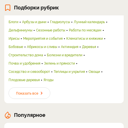
Подборки рубрик
Блоги
Арбузы и дыни
Гладиолусы
Лунный календарь
Дельфиниумы
Сезонные работы
Работы по месяцам
Ирисы
Мероприятия и события
Клематисы и княжики
Бобовые
Абрикосы и сливы
Актинидия
Деревья
Строительство дома
Болезни и вредители
Почва и удобрения
Зелень и пряности
Соседство и севооборот
Теплицы и укрытия
Овощи
Плодовые деревья
Ягоды
Показать все
Популярное