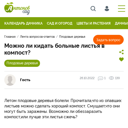
КАЛЕНДАРЬ ДАЧНИКА
САД И ОГОРОД
ЦВЕТЫ И РАСТЕНИЯ
ДАЧНЫ
Главная
Лента вопросов-ответов
Плодовые деревья
Задать вопрос
Можно ли кидать больные листья в
компост?
Плодовые деревья
26.10.2022
1
139
Гость
Летом плодовые деревья болели. Прочитала,что из опавших
листьев можно сделать хороший компост. Смущает,что они
могут быть заражены. Возможно ли обеззаразить
компост,или лучше эти листья сжечь?