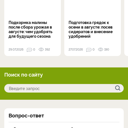
Подкормка малины
Подготовка грядок к
после сбора урожая в
осени в августе: посев
августе: чем удобрять
сидератов и внесение
для будущего сезона
удобрений
29.07.2026
0
392
27.07.2026
0
190
Поиск по сайту
Вопрос-ответ