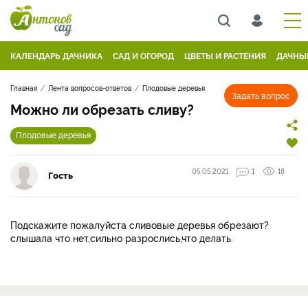
КАЛЕНДАРЬ ДАЧНИКА
САД И ОГОРОД
ЦВЕТЫ И РАСТЕНИЯ
ДАЧНЫ
Главная
Лента вопросов-ответов
Плодовые деревья
Задать вопрос
Можно ли обрезать сливу?
Плодовые деревья
05.05.2021
1
18
Гость
Подскажите пожалуйста сливовые деревья обрезают?
слышала что нет,сильно разрослись,что делать.