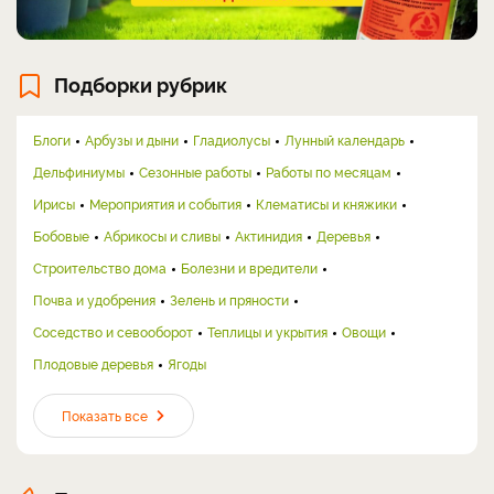
Подборки рубрик
Блоги
Арбузы и дыни
Гладиолусы
Лунный календарь
Дельфиниумы
Сезонные работы
Работы по месяцам
Ирисы
Мероприятия и события
Клематисы и княжики
Бобовые
Абрикосы и сливы
Актинидия
Деревья
Строительство дома
Болезни и вредители
Почва и удобрения
Зелень и пряности
Соседство и севооборот
Теплицы и укрытия
Овощи
Плодовые деревья
Ягоды
Показать все