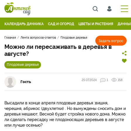
КАЛЕНДАРЬ ДАЧНИКА
САД И ОГОРОД
ЦВЕТЫ И РАСТЕНИЯ
ДАЧНЫ
Главная
Лента вопросов-ответов
Плодовые деревья
Задать вопрос
Можно ли пересаживать в деревья в
августе?
Плодовые деревья
25.07.2024
1
158
Гость
Высадили в конце апреля плодовые деревья :вишня,
черешня, абрикос (двухлетки) . Но вынуждены сносить дом и
деревья мешают. Весной будет стройка нового дома. Можно
ли сделать пересадку не плодоносящих деревьев в августе
или лучше осенью?