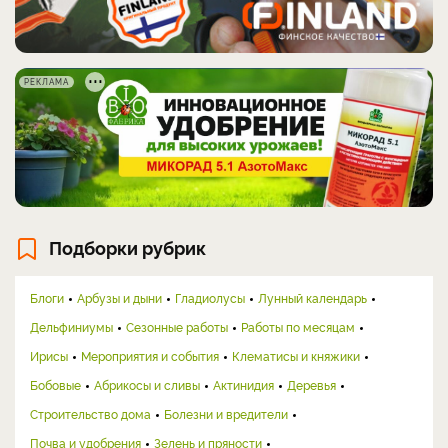
РЕКЛАМА
Подборки рубрик
Блоги
Арбузы и дыни
Гладиолусы
Лунный календарь
Дельфиниумы
Сезонные работы
Работы по месяцам
Ирисы
Мероприятия и события
Клематисы и княжики
Бобовые
Абрикосы и сливы
Актинидия
Деревья
Строительство дома
Болезни и вредители
Почва и удобрения
Зелень и пряности