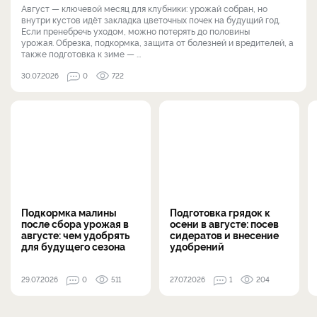
Август — ключевой месяц для клубники: урожай собран, но
внутри кустов идёт закладка цветочных почек на будущий год.
Если пренебречь уходом, можно потерять до половины
урожая. Обрезка, подкормка, защита от болезней и вредителей, а
также подготовка к зиме — ...
30.07.2026
0
722
Подкормка малины
Подготовка грядок к
после сбора урожая в
осени в августе: посев
августе: чем удобрять
сидератов и внесение
для будущего сезона
удобрений
29.07.2026
0
511
27.07.2026
1
204