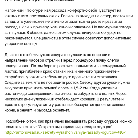
Напомним, что огуречная рассада комфортно себя чувствует на
южных и юго-восточных окнах. Если окна выходят на север, восток или
запад, это уже может негативно отразиться на росте и развитии
рассады. Или, к примеру, хоть окно и солнечное. Но пасмурная погода
затянулась. В общем, даже в этом случае, пикировать огурцы не
рекомендуется. Специалисты в этом случае советуют дополнительно
укоренить сеянцы.
Для этого стебель нужно аккуратно уложить по спирали в
направлении часовой стрелки. Перед процедурой почву слегка
подсушивают. Потом берете росточек пальчиками за семядольный
листок, пригибаете к краю стаканчика и немного прижимаете –
старайтесь уложить стебель по дуге вдоль стенки стаканчика.
Следите за тем, что не повредить росток. Сверху другой рукой нужно
аккуратно присыпать землей слоем в 1,5-2 см. Когда уложили
растение до семядольных листочков, не забудьте его полить. Через
несколько дней уложенный стебель даст корешки. В результате и
«рост» отрегулируется, и у растения образуются дополнительные
корни, а значит, и рассада окрепнет.
Подробнее, о том, как правильно выращивать рассаду огурцов можно
почитать в статье "Секреты выращивания рассады огурцов"
http://antonovsad.ru/sekrety-vyrashchivaniya-rassady-ogurcov-410/