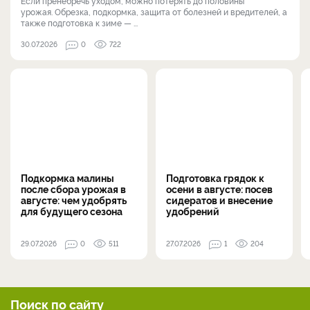
Если пренебречь уходом, можно потерять до половины
урожая. Обрезка, подкормка, защита от болезней и вредителей, а
также подготовка к зиме — ...
30.07.2026
0
722
Подкормка малины
Подготовка грядок к
после сбора урожая в
осени в августе: посев
августе: чем удобрять
сидератов и внесение
для будущего сезона
удобрений
29.07.2026
0
511
27.07.2026
1
204
Поиск по сайту