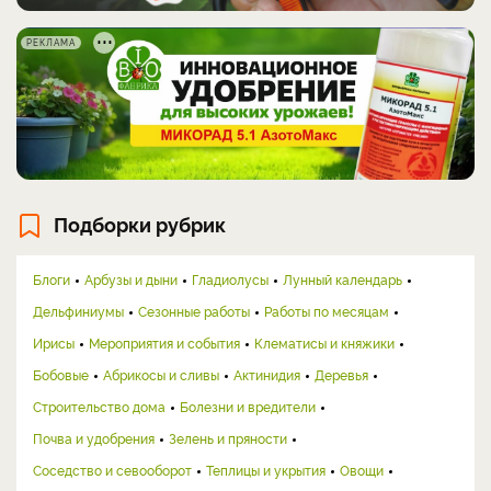
РЕКЛАМА
Подборки рубрик
Блоги
Арбузы и дыни
Гладиолусы
Лунный календарь
Дельфиниумы
Сезонные работы
Работы по месяцам
Ирисы
Мероприятия и события
Клематисы и княжики
Бобовые
Абрикосы и сливы
Актинидия
Деревья
Строительство дома
Болезни и вредители
Почва и удобрения
Зелень и пряности
Соседство и севооборот
Теплицы и укрытия
Овощи