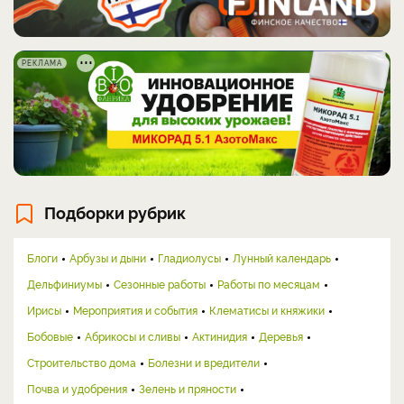
РЕКЛАМА
Подборки рубрик
Блоги
Арбузы и дыни
Гладиолусы
Лунный календарь
Дельфиниумы
Сезонные работы
Работы по месяцам
Ирисы
Мероприятия и события
Клематисы и княжики
Бобовые
Абрикосы и сливы
Актинидия
Деревья
Строительство дома
Болезни и вредители
Почва и удобрения
Зелень и пряности