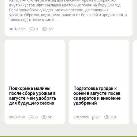
внутри кустов идёт закладка цветочных почек на будущий год.
Если пренебречь уходом, можно потерять до половины
урожая. Обрезка, подкормка, защита от болезней и вредителей, а
также подготовка к зиме — ...
30.07.2026
0
722
Подкормка малины
Подготовка грядок к
после сбора урожая в
осени в августе: посев
августе: чем удобрять
сидератов и внесение
для будущего сезона
удобрений
29.07.2026
0
511
27.07.2026
1
204