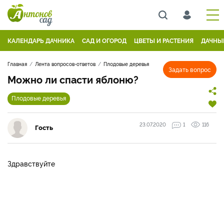
КАЛЕНДАРЬ ДАЧНИКА
САД И ОГОРОД
ЦВЕТЫ И РАСТЕНИЯ
ДАЧНЫ
Главная
Лента вопросов-ответов
Плодовые деревья
Задать вопрос
Можно ли спасти яблоню?
Плодовые деревья
23.07.2020
1
116
Гость
Здравствуйте