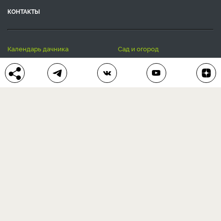
КОНТАКТЫ
календарь дачника
сад и огород
цветы и растения
дачный дизайн
хозяйственные дела
полезные рецепты
® Антонов сад 2015-2026
Политика конфиденциальности
Пользовательское соглашение
Другие наши проекты:
Сканворды
online
Любое использование материала допускается только с
письменного согласия редакции