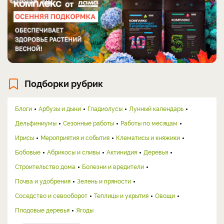
РЕКЛАМА
Подборки рубрик
Блоги
Арбузы и дыни
Гладиолусы
Лунный календарь
Дельфиниумы
Сезонные работы
Работы по месяцам
Ирисы
Мероприятия и события
Клематисы и княжики
Бобовые
Абрикосы и сливы
Актинидия
Деревья
Строительство дома
Болезни и вредители
Почва и удобрения
Зелень и пряности
Соседство и севооборот
Теплицы и укрытия
Овощи
Плодовые деревья
Ягоды