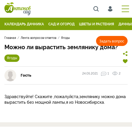
КАЛЕНДАРЬ ДАЧНИКА
САД И ОГОРОД
ЦВЕТЫ И РАСТЕНИЯ
ДАЧНЫ
Главная
Лента вопросов-ответов
Ягоды
Задать вопрос
Можно ли вырастить землянику дома?
Ягоды
24.05.2021
1
2
Гость
Здравствуйте! Скажите ,пожалуйста,землянику можно дома
вырастить без мощной лампы,я из Новосибирска.