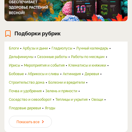
Подборки рубрик
Блоги
Арбузы и дыни
Гладиолусы
Лунный календарь
Дельфиниумы
Сезонные работы
Работы по месяцам
Ирисы
Мероприятия и события
Клематисы и княжики
Бобовые
Абрикосы и сливы
Актинидия
Деревья
Строительство дома
Болезни и вредители
Почва и удобрения
Зелень и пряности
Соседство и севооборот
Теплицы и укрытия
Овощи
Плодовые деревья
Ягоды
Показать все