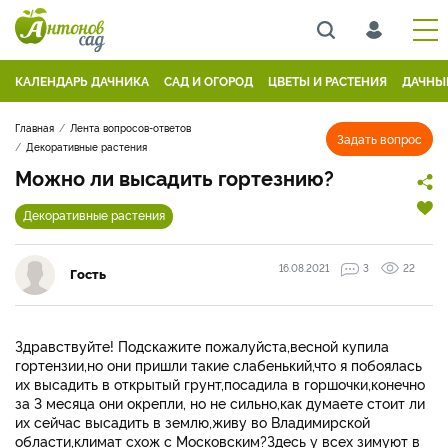
КАЛЕНДАРЬ ДАЧНИКА
САД И ОГОРОД
ЦВЕТЫ И РАСТЕНИЯ
ДАЧНЫ
Главная
Лента вопросов-ответов
Задать вопрос
Декоративные растения
Можно ли высадить гортезнию?
Декоративные растения
16.08.2021
3
22
Гость
Здравствуйте! Подскажите пожалуйста,весной купила
гортензии,но они пришли такие слабенький,что я побоялась
их высадить в открытый грунт,посадила в горшочки,конечно
за 3 месяца они окрепли, но не сильно,как думаете стоит ли
их сейчас высадить в землю,живу во Владимирской
области,климат схож с Московским?Здесь у всех зимуют в