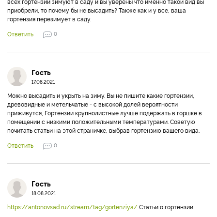
всех гортензии зимуют в саду и вы уверены что именно такой вид вы
приобрели, то почему бы не высадить? Также как и у все, ваша
гортензия перезимует в саду.
Ответить
0
Гость
17.08.2021
Можно высадить и укрыть на зиму. Вы не пишите какие гортензии,
древовидные и метельчатые - с высокой долей вероятности
приживутся, Гортензии крупнолистные лучше подержать в горшке в
помещении с низкими положительными температурами. Советую
почитать статьи на этой страничке, выбрав гортензию вашего вида.
Ответить
0
Гость
18.08.2021
https://antonovsad.ru/stream/tag/gortenziya/
Статьи о гортензии