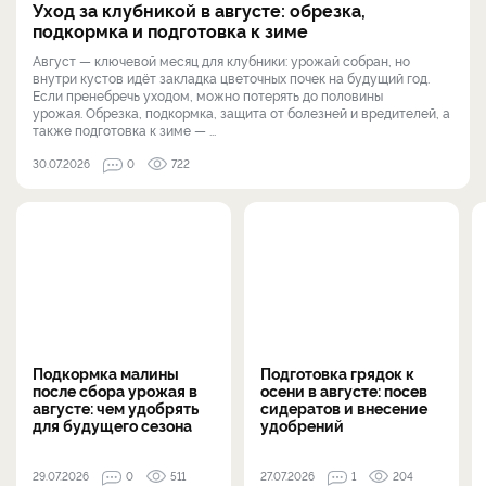
Уход за клубникой в августе: обрезка,
подкормка и подготовка к зиме
Август — ключевой месяц для клубники: урожай собран, но
внутри кустов идёт закладка цветочных почек на будущий год.
Если пренебречь уходом, можно потерять до половины
урожая. Обрезка, подкормка, защита от болезней и вредителей, а
также подготовка к зиме — ...
30.07.2026
0
722
Подкормка малины
Подготовка грядок к
после сбора урожая в
осени в августе: посев
августе: чем удобрять
сидератов и внесение
для будущего сезона
удобрений
29.07.2026
0
511
27.07.2026
1
204