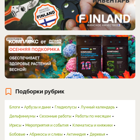
РЕКЛАМА
Подборки рубрик
Блоги
Арбузы и дыни
Гладиолусы
Лунный календарь
Дельфиниумы
Сезонные работы
Работы по месяцам
Ирисы
Мероприятия и события
Клематисы и княжики
Бобовые
Абрикосы и сливы
Актинидия
Деревья