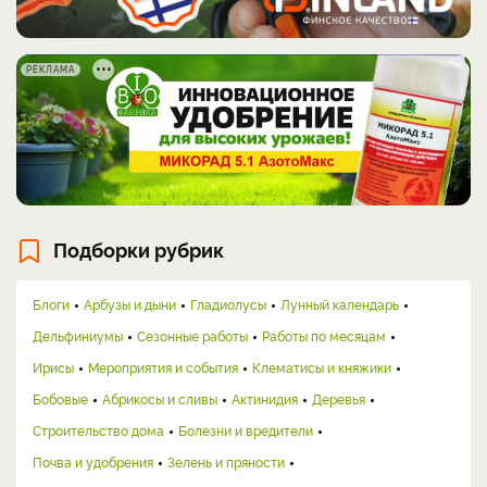
РЕКЛАМА
Подборки рубрик
Блоги
Арбузы и дыни
Гладиолусы
Лунный календарь
Дельфиниумы
Сезонные работы
Работы по месяцам
Ирисы
Мероприятия и события
Клематисы и княжики
Бобовые
Абрикосы и сливы
Актинидия
Деревья
Строительство дома
Болезни и вредители
Почва и удобрения
Зелень и пряности