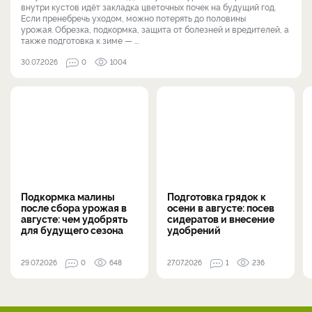
внутри кустов идёт закладка цветочных почек на будущий год.
Если пренебречь уходом, можно потерять до половины
урожая. Обрезка, подкормка, защита от болезней и вредителей, а
также подготовка к зиме — ...
30.07.2026
0
1004
Подкормка малины
Подготовка грядок к
после сбора урожая в
осени в августе: посев
августе: чем удобрять
сидератов и внесение
для будущего сезона
удобрений
29.07.2026
0
648
27.07.2026
1
236