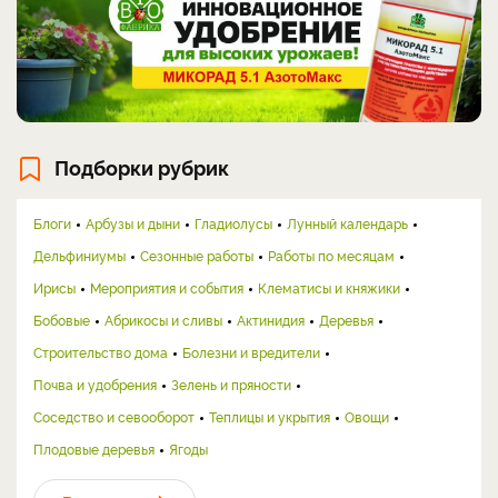
Подборки рубрик
Блоги
Арбузы и дыни
Гладиолусы
Лунный календарь
Дельфиниумы
Сезонные работы
Работы по месяцам
Ирисы
Мероприятия и события
Клематисы и княжики
Бобовые
Абрикосы и сливы
Актинидия
Деревья
Строительство дома
Болезни и вредители
Почва и удобрения
Зелень и пряности
Соседство и севооборот
Теплицы и укрытия
Овощи
Плодовые деревья
Ягоды