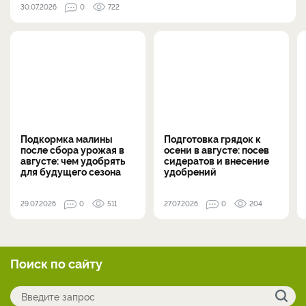
30.07.2026
0
722
Подкормка малины
Подготовка грядок к
после сбора урожая в
осени в августе: посев
августе: чем удобрять
сидератов и внесение
для будущего сезона
удобрений
29.07.2026
0
511
27.07.2026
0
204
Поиск по сайту