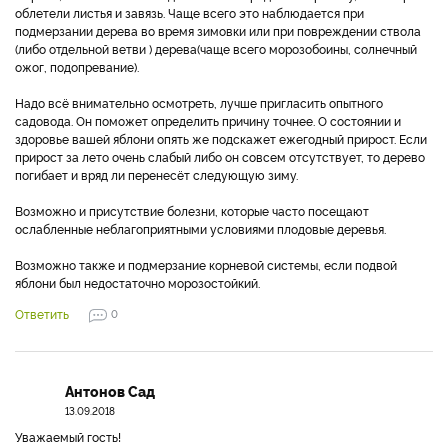
облетели листья и завязь. Чаще всего это наблюдается при
подмерзании дерева во время зимовки или при повреждении ствола
(либо отдельной ветви ) дерева(чаще всего морозобоины, солнечный
ожог, подопревание).
Надо всё внимательно осмотреть, лучше пригласить опытного
садовода. Он поможет определить причину точнее. О состоянии и
здоровье вашей яблони опять же подскажет ежегодный прирост. Если
прирост за лето очень слабый либо он совсем отсутствует, то дерево
погибает и вряд ли перенесёт следующую зиму.
Возможно и присутствие болезни, которые часто посещают
ослабленные неблагоприятными условиями плодовые деревья.
Возможно также и подмерзание корневой системы, если подвой
яблони был недостаточно морозостойкий.
Ответить
0
Антонов Сад
13.09.2018
Уважаемый гость!