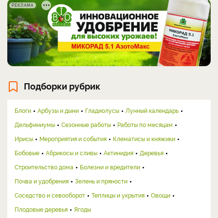
РЕКЛАМА
Подборки рубрик
Блоги
Арбузы и дыни
Гладиолусы
Лунный календарь
Дельфиниумы
Сезонные работы
Работы по месяцам
Ирисы
Мероприятия и события
Клематисы и княжики
Бобовые
Абрикосы и сливы
Актинидия
Деревья
Строительство дома
Болезни и вредители
Почва и удобрения
Зелень и пряности
Соседство и севооборот
Теплицы и укрытия
Овощи
Плодовые деревья
Ягоды