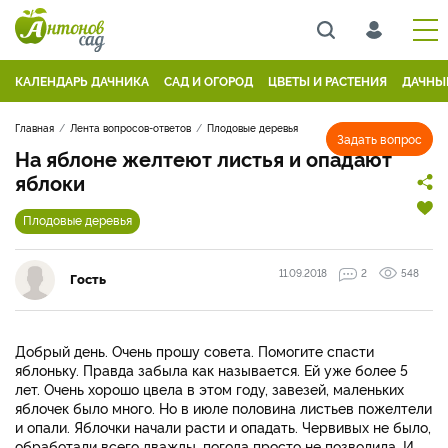
КАЛЕНДАРЬ ДАЧНИКА
САД И ОГОРОД
ЦВЕТЫ И РАСТЕНИЯ
ДАЧНЫ
Главная
Лента вопросов-ответов
Плодовые деревья
Задать вопрос
На яблоне желтеют листья и опадают
яблоки
Плодовые деревья
11.09.2018
2
548
Гость
Добрый день. Очень прошу совета. Помогите спасти
яблоньку. Правда забыла как называется. Ей уже более 5
лет. Очень хорошо цвела в этом году, завезей, маленьких
яблочек было много. Но в июле половина листьев пожелтели
и опали. Яблочки начали расти и опадать. Червивых не было,
обработали всего дважды, погода просто не позволила. И