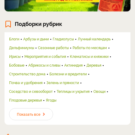
Подборки рубрик
Блоги
Арбузы и дыни
Гладиолусы
Лунный календарь
Дельфиниумы
Сезонные работы
Работы по месяцам
Ирисы
Мероприятия и события
Клематисы и княжики
Бобовые
Абрикосы и сливы
Актинидия
Деревья
Строительство дома
Болезни и вредители
Почва и удобрения
Зелень и пряности
Соседство и севооборот
Теплицы и укрытия
Овощи
Плодовые деревья
Ягоды
Показать все