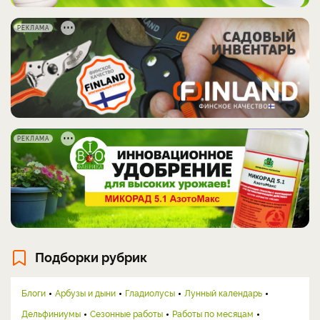
РЕКЛАМА
РЕКЛАМА
Подборки рубрик
Блоги
Арбузы и дыни
Гладиолусы
Лунный календарь
Дельфиниумы
Сезонные работы
Работы по месяцам