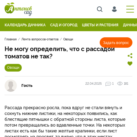
КАЛЕНДАРЬ ДАЧНИКА
САД И ОГОРОД
ЦВЕТЫ И РАСТЕНИЯ
ДАЧНЫ
Главная
Лента вопросов-ответов
Овощи
Задать вопрос
Не могу определить, что с рассадой
томатов не так?
Овощи
22.04.2025
1
181
Гость
Рассада прекрасно росла, пока вдруг не стали вянуть и
сохнуть нижние листики, на некоторых появились, как
блестящие пятнышки с обратной стороны листа, которые
потом превращались во вдавленные точки. На некоторых
листах есть как бы такие желтые крапинки, если лист
посмотреть на просвет, то видно, что в этих местах