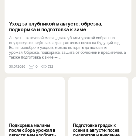
Уход за клубникой в августе: обрезка,
подкормка и подготовка к зиме
Август — ключевой месяц для клубники: урожай собран, но
внутри кустов идёт закладка цветочных почек на будущий год.
Если пренебречь уходом, можно потерять до половины
урожая. Обрезка, подкормка, защита от болезней и вредителей, а
также подготовка к зиме — ...
30.07.2026
0
722
Подкормка малины
Подготовка грядок к
после сбора урожая в
осени в августе: посев
августе: чем удобрять
сидератов и внесение