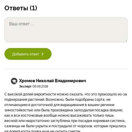
Ответы (1)
Добавить ответ
Хромов Николай Владимирович
Эксперт
06.06.2018
С высокой долей вероятности можно сказать, что это произошло из-за
подмерзания растений. Возможно, были подобраны сорта, не
отличающиеся достаточной для выращивания в вашем регионе
зимостойкостью или была произведена запоздалая посадка (вишню,
как и все косточковые вообще можно высаживать только лишь
весной) или недостаточно заглублена при посадке корневая система,
саженцы не были укрыты и пострадали от морозов, которые пришлись
на время когда почва еще не укрыта снегом.