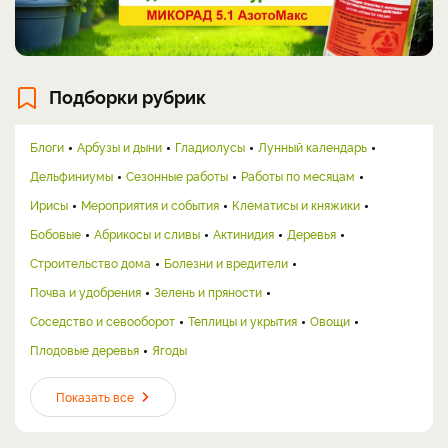
Подборки рубрик
Блоги
Арбузы и дыни
Гладиолусы
Лунный календарь
Дельфиниумы
Сезонные работы
Работы по месяцам
Ирисы
Мероприятия и события
Клематисы и княжики
Бобовые
Абрикосы и сливы
Актинидия
Деревья
Строительство дома
Болезни и вредители
Почва и удобрения
Зелень и пряности
Соседство и севооборот
Теплицы и укрытия
Овощи
Плодовые деревья
Ягоды
Показать все