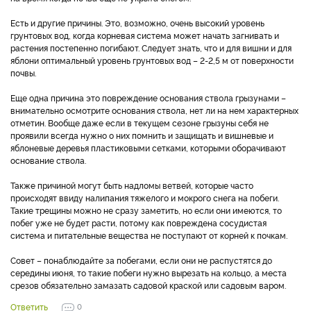
Есть и другие причины. Это, возможно, очень высокий уровень
грунтовых вод, когда корневая система может начать загнивать и
растения постепенно погибают. Следует знать, что и для вишни и для
яблони оптимальный уровень грунтовых вод – 2-2,5 м от поверхности
почвы.
Еще одна причина это повреждение основания ствола грызунами –
внимательно осмотрите основания ствола, нет ли на нем характерных
отметин. Вообще даже если в текущем сезоне грызуны себя не
проявили всегда нужно о них помнить и защищать и вишневые и
яблоневые деревья пластиковыми сетками, которыми оборачивают
основание ствола.
Также причиной могут быть надломы ветвей, которые часто
происходят ввиду налипания тяжелого и мокрого снега на побеги.
Такие трещины можно не сразу заметить, но если они имеются, то
побег уже не будет расти, потому как повреждена сосудистая
система и питательные вещества не поступают от корней к почкам.
Совет – понаблюдайте за побегами, если они не распустятся до
середины июня, то такие побеги нужно вырезать на кольцо, а места
срезов обязательно замазать садовой краской или садовым варом.
Ответить
0