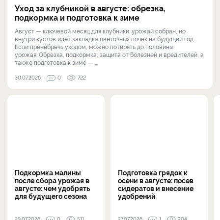
Уход за клубникой в августе: обрезка,
подкормка и подготовка к зиме
Август — ключевой месяц для клубники: урожай собран, но
внутри кустов идёт закладка цветочных почек на будущий год.
Если пренебречь уходом, можно потерять до половины
урожая. Обрезка, подкормка, защита от болезней и вредителей, а
также подготовка к зиме — ...
30.07.2026
0
722
Подкормка малины
Подготовка грядок к
после сбора урожая в
осени в августе: посев
августе: чем удобрять
сидератов и внесение
для будущего сезона
удобрений
29.07.2026
0
511
27.07.2026
1
204