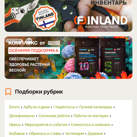
РЕКЛАМА
Подборки рубрик
Блоги
Арбузы и дыни
Гладиолусы
Лунный календарь
Дельфиниумы
Сезонные работы
Работы по месяцам
Ирисы
Мероприятия и события
Клематисы и княжики
Бобовые
Абрикосы и сливы
Актинидия
Деревья