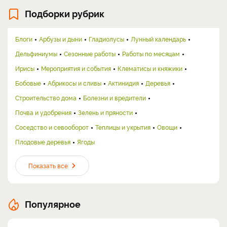
Подборки рубрик
Блоги
Арбузы и дыни
Гладиолусы
Лунный календарь
Дельфиниумы
Сезонные работы
Работы по месяцам
Ирисы
Мероприятия и события
Клематисы и княжики
Бобовые
Абрикосы и сливы
Актинидия
Деревья
Строительство дома
Болезни и вредители
Почва и удобрения
Зелень и пряности
Соседство и севооборот
Теплицы и укрытия
Овощи
Плодовые деревья
Ягоды
Показать все
Популярное