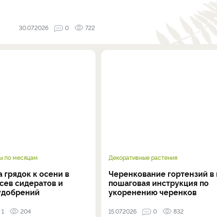
30.07.2026
0
722
ы по месяцам
Декоративные растения
 грядок к осени в
Черенкование гортензий в 
осев сидератов и
пошаговая инструкция по
удобрений
укоренению черенков
1
204
15.07.2026
0
832