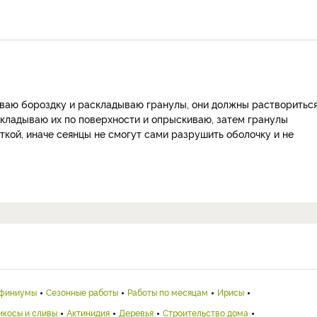
иваю бороздку и раскладываю гранулы, они должны раствориться
аскладываю их по поверхности и опрыскиваю, затем гранулы
кой, иначе сеянцы не смогут сами разрушить оболочку и не
финиумы
Сезонные работы
Работы по месяцам
Ирисы
икосы и сливы
Актинидия
Деревья
Строительство дома