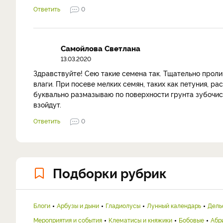
Ответить
0
Самойлова Светлана
13.03.2020
Здравствуйте! Сею такие семена так. Тщательно прол
влаги. При посеве мелких семян, таких как петуния, р
буквально размазываю по поверхности грунта зубочист
взойдут.
Ответить
0
Подборки рубрик
Блоги
Арбузы и дыни
Гладиолусы
Лунный календарь
Дель
Мероприятия и события
Клематисы и княжики
Бобовые
Абр