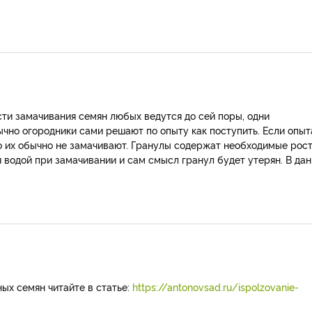
ти замачивания семян любых ведутся до сей поры, одни
ычно огородники сами решают по опыту как поступить. Если опыт
то их обычно не замачивают. Гранулы содержат необходимые рос
 водой при замачивании и сам смысл гранул будет утерян. В да
ых семян читайте в статье:
https://antonovsad.ru/ispolzovanie-