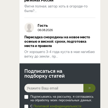
Фигня полная, автор хоть в огороде-то
была?...
Гость
06.08.2026
Пересадка смородины на новое место
осенью и весной: сроки, подготовка
места и правила
От хорошего 3-4 года куста в мае нагибаю
ветку до земли , пр...
Подписаться на
подборку статей
>
Подписываясь на рассылку, я соглашаюсь
на обработку моих персональных данных.
С
Политикой конфиденциальности