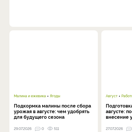
Малина и ежевика
Ягоды
Август
Работ
Подкормка малины после сбора
Подготовка
урожая в августе: чем удобрять
августе: п
для будущего сезона
внесение 
29.07.2026
0
511
27.07.2026