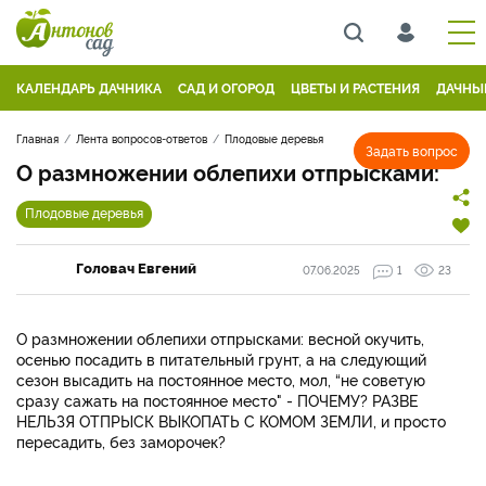
КАЛЕНДАРЬ ДАЧНИКА
САД И ОГОРОД
ЦВЕТЫ И РАСТЕНИЯ
ДАЧНЫ
Главная
Лента вопросов-ответов
Плодовые деревья
Задать вопрос
О размножении облепихи отпрысками:
Плодовые деревья
Головач Евгений
07.06.2025
1
23
О размножении облепихи отпрысками: весной окучить,
осенью посадить в питательный грунт, а на следующий
сезон высадить на постоянное место, мол, “не советую
сразу сажать на постоянное место" - ПОЧЕМУ? РАЗВЕ
НЕЛЬЗЯ ОТПРЫСК ВЫКОПАТЬ С КОМОМ ЗЕМЛИ, и просто
пересадить, без заморочек?