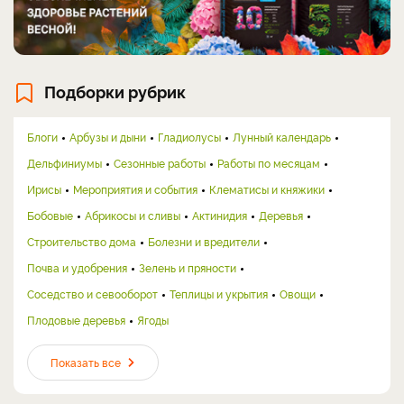
Подборки рубрик
Блоги
Арбузы и дыни
Гладиолусы
Лунный календарь
Дельфиниумы
Сезонные работы
Работы по месяцам
Ирисы
Мероприятия и события
Клематисы и княжики
Бобовые
Абрикосы и сливы
Актинидия
Деревья
Строительство дома
Болезни и вредители
Почва и удобрения
Зелень и пряности
Соседство и севооборот
Теплицы и укрытия
Овощи
Плодовые деревья
Ягоды
Показать все