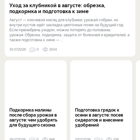
Уход за клубникой в августе: обрезка,
подкормка и подготовка к зиме
Август — ключевой месяц для клубники: урожай собран, но
внутри кустов идёт закладка цветочных почек на будущий год.
Если пренебречь уходом, можно потерять до половины
урожая. Обрезка, подкормка, защита от болезней и вредителей, а
также подготовка к зиме — ...
30.07.2026
0
1004
Подкормка малины
Подготовка грядок к
после сбора урожая в
осени в августе: посев
августе: чем удобрять
сидератов и внесение
для будущего сезона
удобрений
29.07.2026
0
648
27.07.2026
1
236