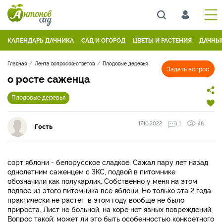
КАЛЕНДАРЬ ДАЧНИКА
САД И ОГОРОД
ЦВЕТЫ И РАСТЕНИЯ
ДАЧНЫ
Главная
Лента вопросов-ответов
Плодовые деревья
Задать вопрос
о росте саженца
Плодовые деревья
17.10.2022
1
48
Гость
сорт яблони - белорусское сладкое. Сажал пару лет назад
однолетним саженцем с ЗКС, подвой в питомнике
обозначили как полукарлик. Собственно у меня на этом
подвое из этого питомника все яблони. Но только эта 2 года
практически не растет, в этом году вообще не было
прироста. Лист не больной, на коре нет явных повреждений.
Вопрос такой: может ли это быть особенностью конкретного