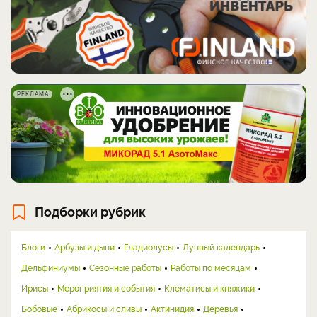
РЕКЛАМА
Подборки рубрик
Блоги
Арбузы и дыни
Гладиолусы
Лунный календарь
Дельфиниумы
Сезонные работы
Работы по месяцам
Ирисы
Мероприятия и события
Клематисы и княжики
Бобовые
Абрикосы и сливы
Актинидия
Деревья