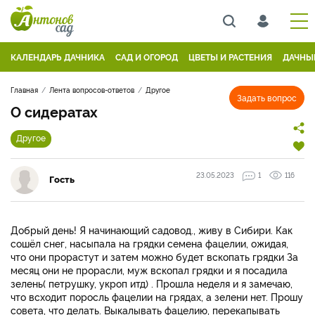
КАЛЕНДАРЬ ДАЧНИКА
САД И ОГОРОД
ЦВЕТЫ И РАСТЕНИЯ
ДАЧНЫ
Главная
Лента вопросов-ответов
Другое
Задать вопрос
О сидератах
Другое
23.05.2023
1
116
Гость
Добрый день! Я начинающий садовод., живу в Сибири. Как
сошёл снег, насыпала на грядки семена фацелии, ожидая,
что они прорастут и затем можно будет вскопать грядки За
месяц они не прорасли, муж вскопал грядки и я посадила
зелень( петрушку, укроп итд) . Прошла неделя и я замечаю,
что всходит поросль фацелии на грядах, а зелени нет. Прошу
совета, что делать. Выкалывать фацелию, перекапывать