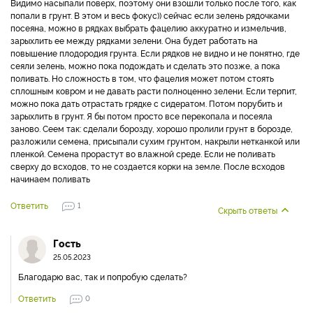
Видимо насыпали поверх, поэтому они взошли только после того, как
попали в грунт. В этом и весь фокус)) сейчас если зелень рядочками
посеяна, можно в рядках выбрать фацелию аккуратно и измельчив,
зарыхлить ее между рядками зелени. Она будет работать на
повышение плодородия грунта. Если рядков не видно и не понятно, где
сеяли зелень, можно пока подождать и сделать это позже, а пока
поливать. Но сложность в том, что фацелия может потом стоять
сплошным ковром и не давать расти полноценно зелени. Если терпит,
можно пока дать отрастать грядке с сидератом. Потом порубить и
зарыхлить в грунт. Я бы потом просто все перекопала и посеяла
заново. Сеем так: сделали борозду, хорошо пролили грунт в борозде,
разложили семена, присыпали сухим грунтом, накрыли нетканкой или
пленкой. Семена прорастут во влажной среде. Если не поливать
сверху до всходов, то не создается корки на земле. После всходов
начинаем поливать
Ответить
1
Скрыть ответы
Гость
25.05.2023
Благодарю вас, так и попробую сделать?
Ответить
0