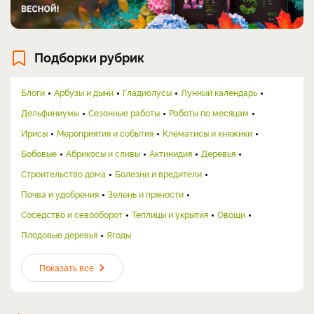
Подборки рубрик
Блоги
Арбузы и дыни
Гладиолусы
Лунный календарь
Дельфиниумы
Сезонные работы
Работы по месяцам
Ирисы
Мероприятия и события
Клематисы и княжики
Бобовые
Абрикосы и сливы
Актинидия
Деревья
Строительство дома
Болезни и вредители
Почва и удобрения
Зелень и пряности
Соседство и севооборот
Теплицы и укрытия
Овощи
Плодовые деревья
Ягоды
Показать все