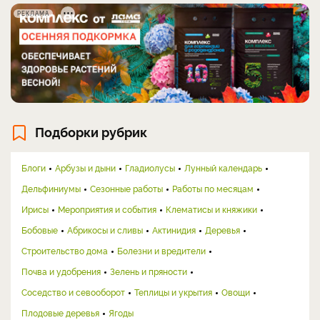
РЕКЛАМА
Подборки рубрик
Блоги
Арбузы и дыни
Гладиолусы
Лунный календарь
Дельфиниумы
Сезонные работы
Работы по месяцам
Ирисы
Мероприятия и события
Клематисы и княжики
Бобовые
Абрикосы и сливы
Актинидия
Деревья
Строительство дома
Болезни и вредители
Почва и удобрения
Зелень и пряности
Соседство и севооборот
Теплицы и укрытия
Овощи
Плодовые деревья
Ягоды