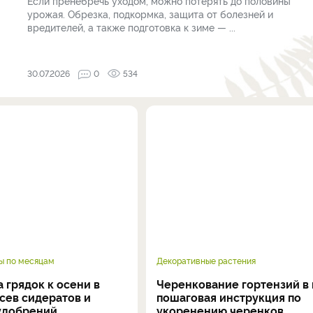
Если пренебречь уходом, можно потерять до половины
урожая. Обрезка, подкормка, защита от болезней и
вредителей, а также подготовка к зиме — ...
30.07.2026
0
534
ы по месяцам
Декоративные растения
 грядок к осени в
Черенкование гортензий в 
осев сидератов и
пошаговая инструкция по
удобрений
укоренению черенков