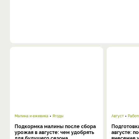
Малина и ежевика
Ягоды
Август
Работ
Подкормка малины после сбора
Подготовка
урожая в августе: чем удобрять
августе: п
для будущего сезона
внесение 