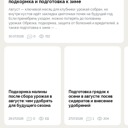
подкормка и подготовка к зиме
Август — ключевой месяц для клубники: урожай собран, но
внутри кустов идёт закладка цветочных почек на будущий год.
Если пренебречь уходом, можно потерять до половины
урожая. Обрезка, подкормка, защита от болезней и вредителей, а
также подготовка к зиме — ...
30.07.2026
0
722
Подкормка малины
Подготовка грядок к
после сбора урожая в
осени в августе: посев
августе: чем удобрять
сидератов и внесение
для будущего сезона
удобрений
29.07.2026
0
511
27.07.2026
1
204