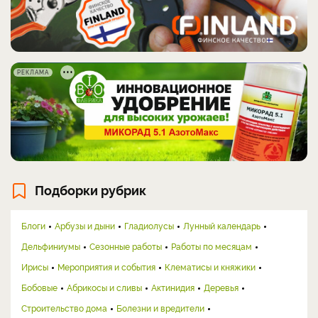
РЕКЛАМА
Подборки рубрик
Блоги
Арбузы и дыни
Гладиолусы
Лунный календарь
Дельфиниумы
Сезонные работы
Работы по месяцам
Ирисы
Мероприятия и события
Клематисы и княжики
Бобовые
Абрикосы и сливы
Актинидия
Деревья
Строительство дома
Болезни и вредители