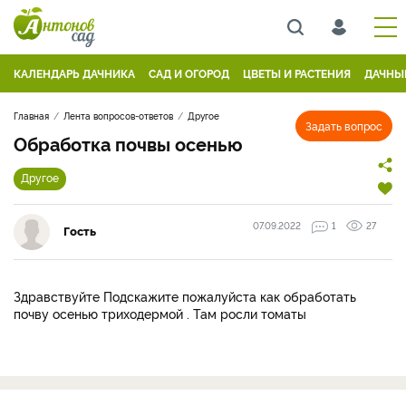
КАЛЕНДАРЬ ДАЧНИКА
САД И ОГОРОД
ЦВЕТЫ И РАСТЕНИЯ
ДАЧНЫ
Главная
Лента вопросов-ответов
Другое
Задать вопрос
Обработка почвы осенью
Другое
07.09.2022
1
27
Гость
Здравствуйте Подскажите пожалуйста как обработать
почву осенью триходермой . Там росли томаты