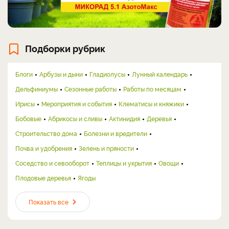
Подборки рубрик
Блоги
Арбузы и дыни
Гладиолусы
Лунный календарь
Дельфиниумы
Сезонные работы
Работы по месяцам
Ирисы
Мероприятия и события
Клематисы и княжики
Бобовые
Абрикосы и сливы
Актинидия
Деревья
Строительство дома
Болезни и вредители
Почва и удобрения
Зелень и пряности
Соседство и севооборот
Теплицы и укрытия
Овощи
Плодовые деревья
Ягоды
Показать все