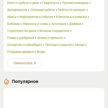
Блоги
Арбузы и дыни
Гладиолусы
Лунный календарь
Дельфиниумы
Сезонные работы
Работы по месяцам
Ирисы
Мероприятия и события
Клематисы и княжики
Бобовые
Абрикосы и сливы
Актинидия
Деревья
Строительство дома
Болезни и вредители
Почва и удобрения
Зелень и пряности
Соседство и севооборот
Теплицы и укрытия
Овощи
Плодовые деревья
Ягоды
Показать все
Популярное