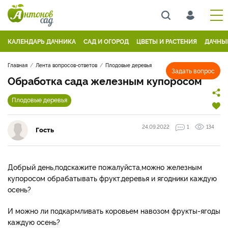
КАЛЕНДАРЬ ДАЧНИКА
САД И ОГОРОД
ЦВЕТЫ И РАСТЕНИЯ
ДАЧНЫ
Главная
Лента вопросов-ответов
Плодовые деревья
Задать вопрос
Обработка сада железным купоросом
Плодовые деревья
24.09.2022
1
134
Гость
Добрый день,подскажите пожалуйста,можно железным
купоросом обрабатывать фрукт.деревья и ягодники каждую
осень?
И можно ли подкармливать коровьем навозом фрукты-ягоды
каждую осень?