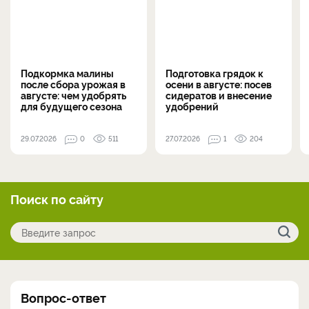
Подкормка малины
Подготовка грядок к
после сбора урожая в
осени в августе: посев
августе: чем удобрять
сидератов и внесение
для будущего сезона
удобрений
29.07.2026
0
511
27.07.2026
1
204
Поиск по сайту
Вопрос-ответ