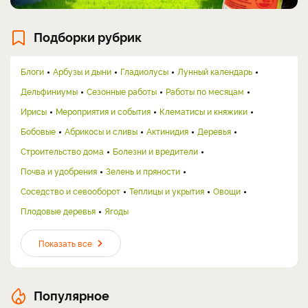
Подборки рубрик
Блоги
Арбузы и дыни
Гладиолусы
Лунный календарь
Дельфиниумы
Сезонные работы
Работы по месяцам
Ирисы
Мероприятия и события
Клематисы и княжики
Бобовые
Абрикосы и сливы
Актинидия
Деревья
Строительство дома
Болезни и вредители
Почва и удобрения
Зелень и пряности
Соседство и севооборот
Теплицы и укрытия
Овощи
Плодовые деревья
Ягоды
Показать все
Популярное