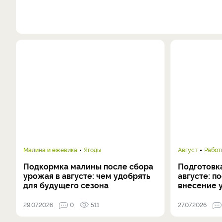
Малина и ежевика
Ягоды
Август
Работ
Подкормка малины после сбора
Подготовка
урожая в августе: чем удобрять
августе: п
для будущего сезона
внесение 
29.07.2026
0
511
27.07.2026