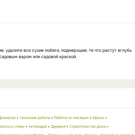
, удалите все сухие побеги, подмерзшие, те что растут вглубь
 садовым варом или садовой краской.
финиумы
Сезонные работы
Работы по месяцам
Ирисы
икосы и сливы
Актинидия
Деревья
Строительство дома
Соседство и севооборот
Теплицы и укрытия
Овощи
Плодовые деревья