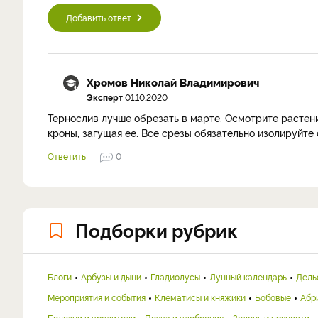
Добавить ответ
Хромов Николай Владимирович
Эксперт
01.10.2020
Тернослив лучше обрезать в марте. Осмотрите растение
кроны, загущая ее. Все срезы обязательно изолируйте
Ответить
0
Подборки рубрик
Блоги
Арбузы и дыни
Гладиолусы
Лунный календарь
Дель
Мероприятия и события
Клематисы и княжики
Бобовые
Абр
Болезни и вредители
Почва и удобрения
Зелень и пряности