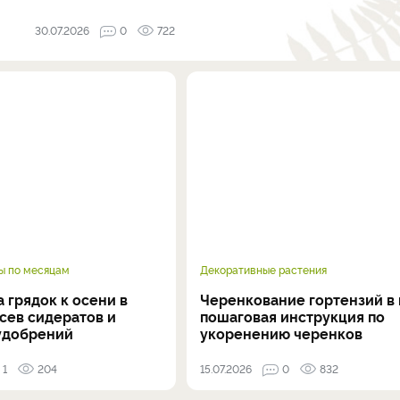
30.07.2026
0
722
ы по месяцам
Декоративные растения
 грядок к осени в
Черенкование гортензий в 
осев сидератов и
пошаговая инструкция по
удобрений
укоренению черенков
1
204
15.07.2026
0
832