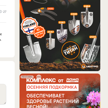
27
м
.
РЕКЛАМА