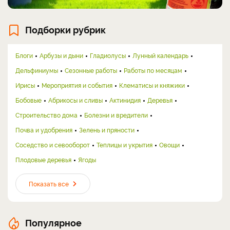
Подборки рубрик
Блоги
Арбузы и дыни
Гладиолусы
Лунный календарь
Дельфиниумы
Сезонные работы
Работы по месяцам
Ирисы
Мероприятия и события
Клематисы и княжики
Бобовые
Абрикосы и сливы
Актинидия
Деревья
Строительство дома
Болезни и вредители
Почва и удобрения
Зелень и пряности
Соседство и севооборот
Теплицы и укрытия
Овощи
Плодовые деревья
Ягоды
Показать все
Популярное