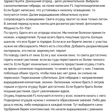
Здравствуйте. Домашний огород - дело увлекательное. Выбрали
самоопыляемые гибриды, на пачке написано F1, партенокарпические.
Если будет написано, что устойчивы к низкому освещению, то
получится точно. Далее выращивание обязательно нужно
сопровождать освещением. Света огурцу хватит из окна только летом.
В зимний период нужны лампы для досветки растений, фитолампы.
Мощность 50-70вт.
По грунту. Брать его из огорода опасно. Мы многие болезни принести
можем, и вредителей. Лучше всего брать покупные грунты. Больше
шансов, что все будет в порядке. Если все же берете землю с участка,
нужно ее обеззаразить. Много есть способов. Добавить разрыхляюшие
материалы, это песок, вермикулит, перлит.
По поводу света от окна. Если у вас южное окно, то света достаточно,
гореть может растение, если вы туда переставите из более темного
места. Если будет изначально с момента прорастания огурец стоять
на ярком солнечном подоконнике, то ничего не будет с ним. Главное,
побольше объем грунта, чтобы пока вас нет дома, он сильно не
пересыхал. Пересвхание губительно. Для гибридов с направлением
выращивания комнатные, оконно- балконные, можно брать 5 литров
горшок и грунта огурцу будет достаточно. Если будете брать более
мощные растения, грунт увеличиваем вдвое.
Огурец Апрельский F1 получается почти у всех, можете начать с него.
Подкормки огурцов нужны с момента образования завязей. Либо два
раза в месяц, либо микродоза в каждый полив. Тут выбираете сами.
Удобрения берем комплексные. На начале вырашивания с равными