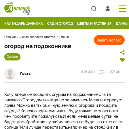
КАЛЕНДАРЬ ДАЧНИКА
САД И ОГОРОД
ЦВЕТЫ И РАСТЕНИЯ
ДАЧНЫ
Главная
Лента вопросов-ответов
Овощи
Задать вопрос
огород на подоконнике
Овощи
15.05.2024
1
31
Гость
Хочу впервые посадить огурцы на подоконнике.Опыта
никакого.Огородом никогда не занималась.Меня интересует
почва.Можно взять обычную землю с огорода и посадить
огурцы?Конечно,подкармливать буду,только не знаю пока
чем,посоветуйте пожалуйста.И если меня целые сутки не
будет дома(работаю сутки)им ничего не будет на окне из-за
солнца?Или лучше переставить,например,на стол.Живу в