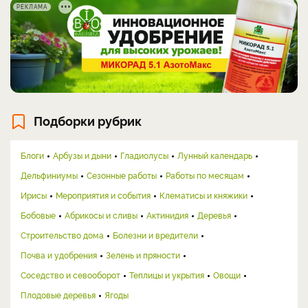
РЕКЛАМА
Подборки рубрик
Блоги
Арбузы и дыни
Гладиолусы
Лунный календарь
Дельфиниумы
Сезонные работы
Работы по месяцам
Ирисы
Мероприятия и события
Клематисы и княжики
Бобовые
Абрикосы и сливы
Актинидия
Деревья
Строительство дома
Болезни и вредители
Почва и удобрения
Зелень и пряности
Соседство и севооборот
Теплицы и укрытия
Овощи
Плодовые деревья
Ягоды