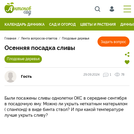
КАЛЕНДАРЬ ДАЧНИКА
САД И ОГОРОД
ЦВЕТЫ И РАСТЕНИЯ
ДАЧНЫ
Главная
Лента вопросов-ответов
Плодовые деревья
Задать вопрос
Осенняя посадка сливы
Плодовые деревья
29.09.2024
1
78
Гость
Были посажены сливы однолетки ОКС в середине сентября
в посадочную яму. Можно ли укрыть неткатным матерьялом
( спанпонд) в виде бинта ствол? И при какой температуре
лучше укрыть сливу?