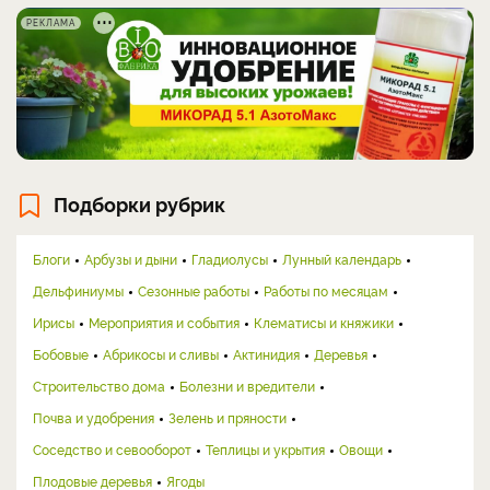
РЕКЛАМА
Подборки рубрик
Блоги
Арбузы и дыни
Гладиолусы
Лунный календарь
Дельфиниумы
Сезонные работы
Работы по месяцам
Ирисы
Мероприятия и события
Клематисы и княжики
Бобовые
Абрикосы и сливы
Актинидия
Деревья
Строительство дома
Болезни и вредители
Почва и удобрения
Зелень и пряности
Соседство и севооборот
Теплицы и укрытия
Овощи
Плодовые деревья
Ягоды