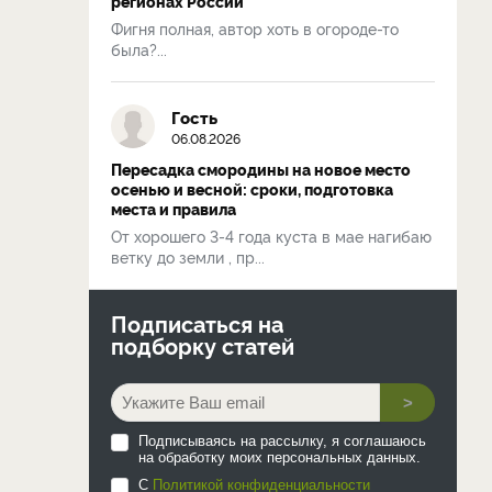
регионах России
Фигня полная, автор хоть в огороде-то
была?...
Гость
06.08.2026
Пересадка смородины на новое место
осенью и весной: сроки, подготовка
места и правила
От хорошего 3-4 года куста в мае нагибаю
ветку до земли , пр...
Подписаться на
подборку статей
>
Подписываясь на рассылку, я соглашаюсь
на обработку моих персональных данных.
С
Политикой конфиденциальности