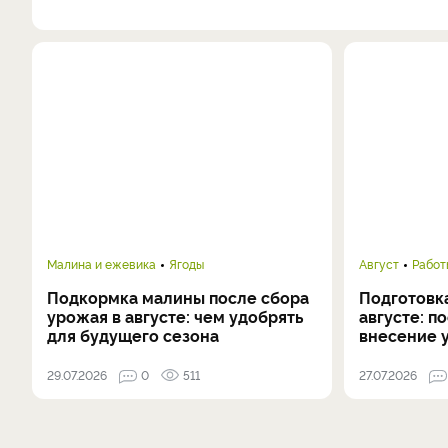
Малина и ежевика
Ягоды
Август
Работ
Подкормка малины после сбора
Подготовка
урожая в августе: чем удобрять
августе: п
для будущего сезона
внесение 
29.07.2026
0
511
27.07.2026