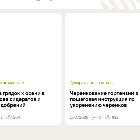
ы по месяцам
Декоративные растения
 грядок к осени в
Черенкование гортензий в 
осев сидератов и
пошаговая инструкция по
удобрений
укоренению черенков
1
204
15.07.2026
0
832