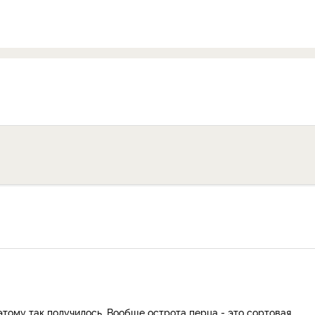
этому так получилось. Вообще острота перца - это сортовая