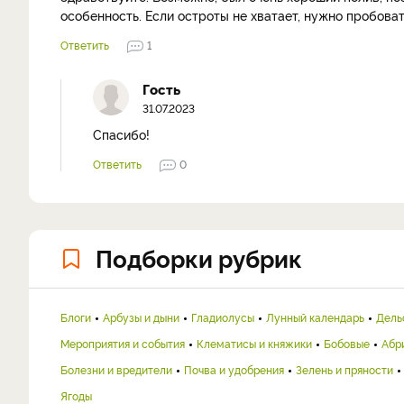
особенность. Если остроты не хватает, нужно пробова
Ответить
1
Гость
31.07.2023
Спасибо!
Ответить
0
Подборки рубрик
Блоги
Арбузы и дыни
Гладиолусы
Лунный календарь
Дель
Мероприятия и события
Клематисы и княжики
Бобовые
Абр
Болезни и вредители
Почва и удобрения
Зелень и пряности
Ягоды