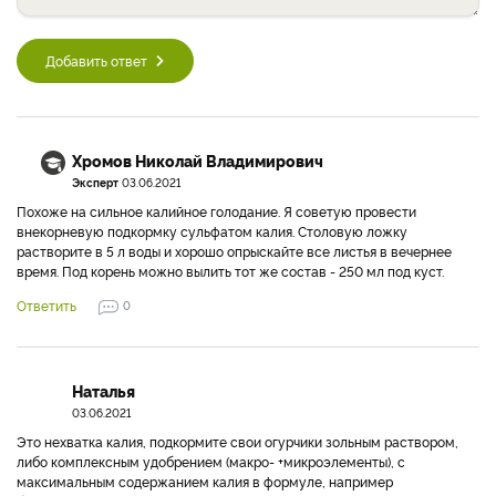
Добавить ответ
Хромов Николай Владимирович
Эксперт
03.06.2021
Похоже на сильное калийное голодание. Я советую провести
внекорневую подкормку сульфатом калия. Столовую ложку
растворите в 5 л воды и хорошо опрыскайте все листья в вечернее
время. Под корень можно вылить тот же состав - 250 мл под куст.
Ответить
0
Наталья
03.06.2021
Это нехватка калия, подкормите свои огурчики зольным раствором,
либо комплексным удобрением (макро- +микроэлементы), с
максимальным содержанием калия в формуле, например