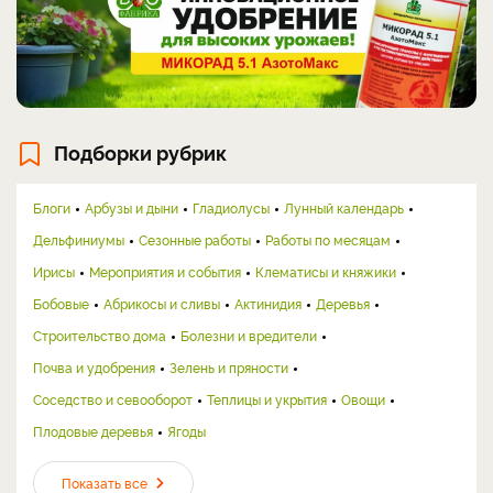
Подборки рубрик
Блоги
Арбузы и дыни
Гладиолусы
Лунный календарь
Дельфиниумы
Сезонные работы
Работы по месяцам
Ирисы
Мероприятия и события
Клематисы и княжики
Бобовые
Абрикосы и сливы
Актинидия
Деревья
Строительство дома
Болезни и вредители
Почва и удобрения
Зелень и пряности
Соседство и севооборот
Теплицы и укрытия
Овощи
Плодовые деревья
Ягоды
Показать все