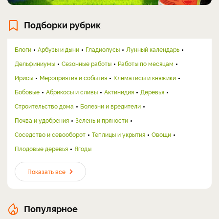
Подборки рубрик
Блоги
Арбузы и дыни
Гладиолусы
Лунный календарь
Дельфиниумы
Сезонные работы
Работы по месяцам
Ирисы
Мероприятия и события
Клематисы и княжики
Бобовые
Абрикосы и сливы
Актинидия
Деревья
Строительство дома
Болезни и вредители
Почва и удобрения
Зелень и пряности
Соседство и севооборот
Теплицы и укрытия
Овощи
Плодовые деревья
Ягоды
Показать все
Популярное