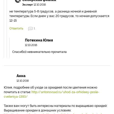
Эксперт
12.10.2016
не температура 5-8 градусов, а разница ночной и дневной
температуры. Если днем у вас 20 градусов, то ночная допускается
12-15
Ответить
1
Потехина Юлия
12.10.2016
Спасибо)) невнимательно прочитала
Анна
12.10.2016
Юлия, подробнее об уходе за орхидеей после цветения можно
почитать в статье:
http://antonovsad.ru/uhod-za-orhideey-posle-
cveteniya-1393/
Также вам могут быть интересны материалы по выращиваю орхидей:
Выращивание орхидеи в домашних условиях: