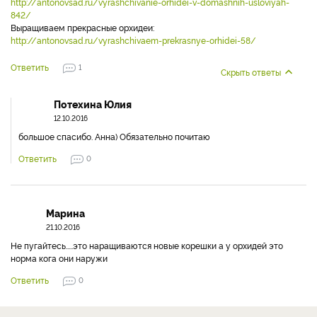
http://antonovsad.ru/vyrashchivanie-orhidei-v-domashnih-usloviyah-
842/
Выращиваем прекрасные орхидеи:
http://antonovsad.ru/vyrashchivaem-prekrasnye-orhidei-58/
Ответить
1
Скрыть ответы
Потехина Юлия
12.10.2016
большое спасибо. Анна) Обязательно почитаю
Ответить
0
Марина
21.10.2016
Не пугайтесь.....это наращиваются новые корешки а у орхидей это
норма кога они наружи
Ответить
0