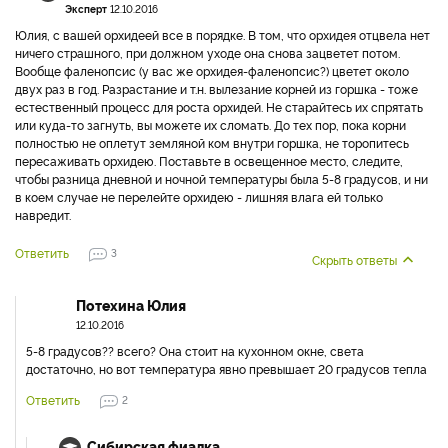
Эксперт
12.10.2016
Юлия, с вашей орхидеей все в порядке. В том, что орхидея отцвела нет
ничего страшного, при должном уходе она снова зацветет потом.
Вообще фаленопсис (у вас же орхидея-фаленопсис?) цветет около
двух раз в год. Разрастание и т.н. вылезание корней из горшка - тоже
естественный процесс для роста орхидей. Не старайтесь их спрятать
или куда-то загнуть, вы можете их сломать. До тех пор, пока корни
полностью не оплетут земляной ком внутри горшка, не торопитесь
пересаживать орхидею. Поставьте в освещенное место, следите,
чтобы разница дневной и ночной температуры была 5-8 градусов, и ни
в коем случае не перелейте орхидею - лишняя влага ей только
навредит.
Ответить
3
Скрыть ответы
Потехина Юлия
12.10.2016
5-8 градусов?? всего? Она стоит на кухонном окне, света
достаточно, но вот температура явно превышает 20 градусов тепла
Ответить
2
Сибирская фиалка