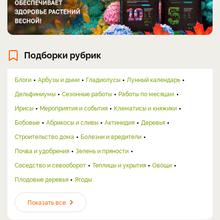
Подборки рубрик
Блоги
Арбузы и дыни
Гладиолусы
Лунный календарь
Дельфиниумы
Сезонные работы
Работы по месяцам
Ирисы
Мероприятия и события
Клематисы и княжики
Бобовые
Абрикосы и сливы
Актинидия
Деревья
Строительство дома
Болезни и вредители
Почва и удобрения
Зелень и пряности
Соседство и севооборот
Теплицы и укрытия
Овощи
Плодовые деревья
Ягоды
Показать все