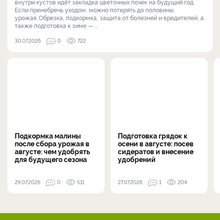
внутри кустов идёт закладка цветочных почек на будущий год.
Если пренебречь уходом, можно потерять до половины
урожая. Обрезка, подкормка, защита от болезней и вредителей, а
также подготовка к зиме — ...
30.07.2026
0
722
Подкормка малины
Подготовка грядок к
после сбора урожая в
осени в августе: посев
августе: чем удобрять
сидератов и внесение
для будущего сезона
удобрений
29.07.2026
0
511
27.07.2026
1
204