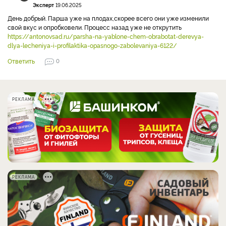
Эксперт
19.06.2025
День добрый. Парша уже на плодах,скорее всего они уже изменили
свой вкус и опробковели. Процесс назад уже не открутить
https://antonovsad.ru/parsha-na-yablone-chem-obrabotat-derevya-
dlya-lecheniya-i-profilaktika-opasnogo-zabolevaniya-6122/
Ответить
0
РЕКЛАМА
РЕКЛАМА