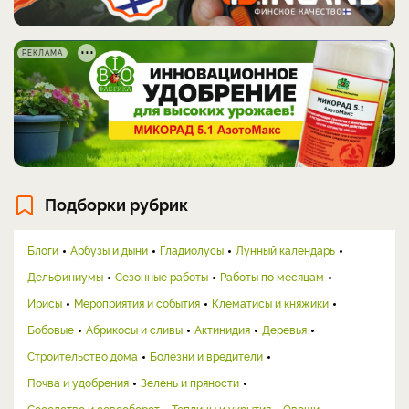
РЕКЛАМА
Подборки рубрик
Блоги
Арбузы и дыни
Гладиолусы
Лунный календарь
Дельфиниумы
Сезонные работы
Работы по месяцам
Ирисы
Мероприятия и события
Клематисы и княжики
Бобовые
Абрикосы и сливы
Актинидия
Деревья
Строительство дома
Болезни и вредители
Почва и удобрения
Зелень и пряности
Соседство и севооборот
Теплицы и укрытия
Овощи