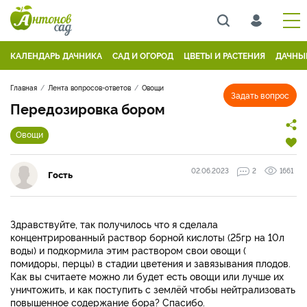
КАЛЕНДАРЬ ДАЧНИКА
САД И ОГОРОД
ЦВЕТЫ И РАСТЕНИЯ
ДАЧНЫ
Главная
Лента вопросов-ответов
Овощи
Задать вопрос
Передозировка бором
Овощи
02.06.2023
2
1661
Гость
Здравствуйте, так получилось что я сделала
концентрированный раствор борной кислоты (25гр на 10л
воды) и подкормила этим раствором свои овощи (
помидоры, перцы) в стадии цветения и завязывания плодов.
Как вы считаете можно ли будет есть овощи или лучше их
уничтожить, и как поступить с землёй чтобы нейтрализовать
повышенное содержание бора? Спасибо.