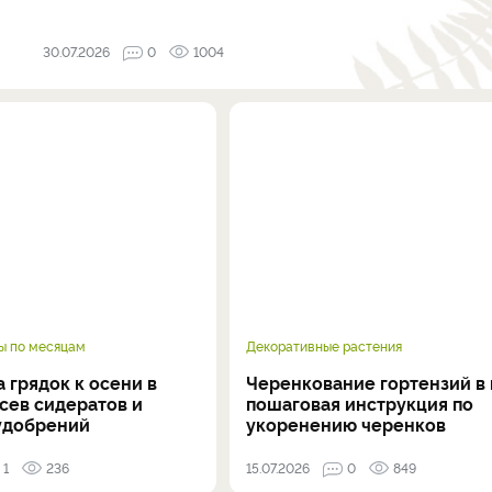
30.07.2026
0
1004
ы по месяцам
Декоративные растения
 грядок к осени в
Черенкование гортензий в 
осев сидератов и
пошаговая инструкция по
удобрений
укоренению черенков
1
236
15.07.2026
0
849