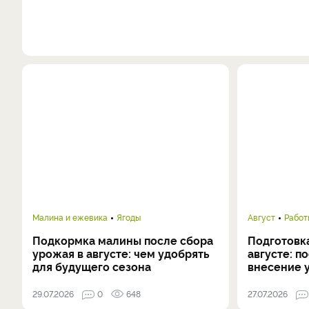
Малина и ежевика
Ягоды
Август
Работ
Подкормка малины после сбора
Подготовка
урожая в августе: чем удобрять
августе: п
для будущего сезона
внесение 
29.07.2026
0
648
27.07.2026