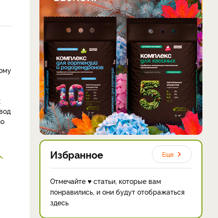
тому
х
овод
но
Избранное
Еще
Отмечайте ♥ статьи, которые вам
понравились, и они будут отображаться
здесь