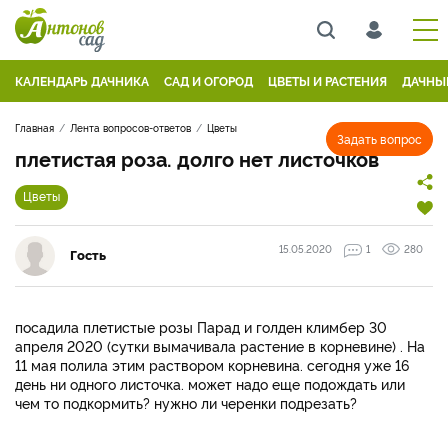
КАЛЕНДАРЬ ДАЧНИКА
САД И ОГОРОД
ЦВЕТЫ И РАСТЕНИЯ
ДАЧНЫ
Главная
Лента вопросов-ответов
Цветы
Задать вопрос
плетистая роза. долго нет листочков
Цветы
15.05.2020
1
280
Гость
посадила плетистые розы Парад и голден климбер 30
апреля 2020 (сутки вымачивала растение в корневине) . На
11 мая полила этим раствором корневина. сегодня уже 16
день ни одного листочка. может надо еще подождать или
чем то подкормить? нужно ли черенки подрезать?