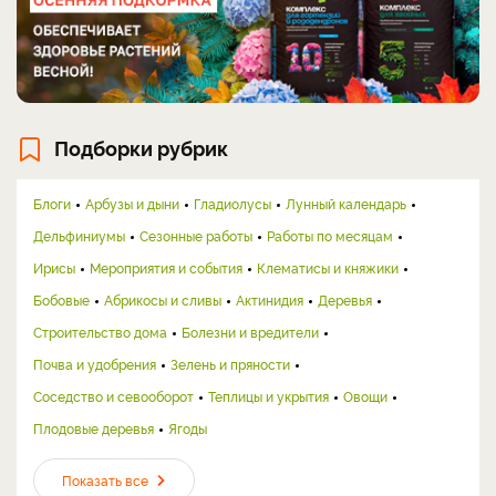
Подборки рубрик
Блоги
Арбузы и дыни
Гладиолусы
Лунный календарь
Дельфиниумы
Сезонные работы
Работы по месяцам
Ирисы
Мероприятия и события
Клематисы и княжики
Бобовые
Абрикосы и сливы
Актинидия
Деревья
Строительство дома
Болезни и вредители
Почва и удобрения
Зелень и пряности
Соседство и севооборот
Теплицы и укрытия
Овощи
Плодовые деревья
Ягоды
Показать все