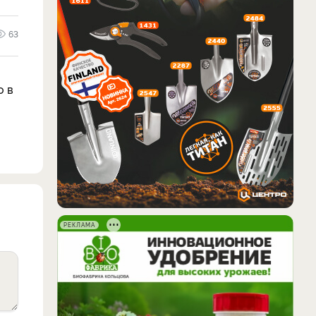
63
о в
РЕКЛАМА