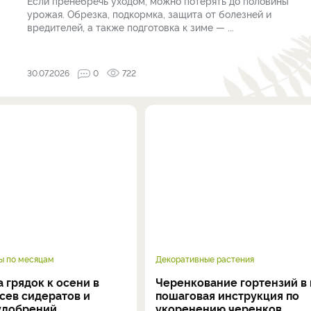
Если пренебречь уходом, можно потерять до половины
урожая. Обрезка, подкормка, защита от болезней и
вредителей, а также подготовка к зиме — ...
30.07.2026
0
722
ы по месяцам
Декоративные растения
 грядок к осени в
Черенкование гортензий в 
осев сидератов и
пошаговая инструкция по
удобрений
укоренению черенков