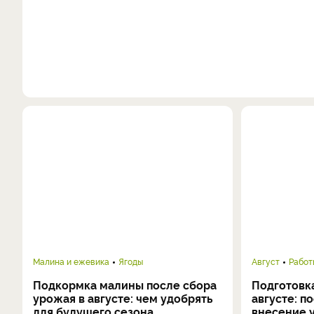
Малина и ежевика
Ягоды
Август
Работ
Подкормка малины после сбора
Подготовка
урожая в августе: чем удобрять
августе: п
для будущего сезона
внесение 